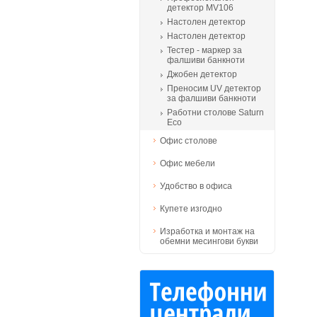
детектор MV106
Настолен детектор
Настолен детектор
Тестер - маркер за
фалшиви банкноти
Джобен детектор
Преносим UV детектор
за фалшиви банкноти
Работни столове Saturn
Eco
Офис столове
Офис мебели
Удобство в офиса
Купете изгодно
Изработка и монтаж на
обемни месингови букви