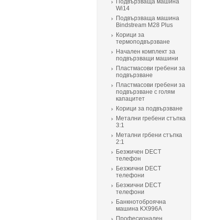
Подвързваща машина
Wi14
Подвързваща машина
Bindstream M28 Plus
Корици за
термоподвързване
Начален комплект за
подвързващи машини
Пластмасови гребени за
подвързване
Пластмасови гребени за
подвързване с голям
капацитет
Корици за подвързване
Метални гребени стъпка
3:1
Метални грбени стъпка
2:1
Безжичен DECT
телефон
Безжични DECT
телефони
Безжични DECT
телефони
Банкнотоброячна
машина KX996A
Професионален