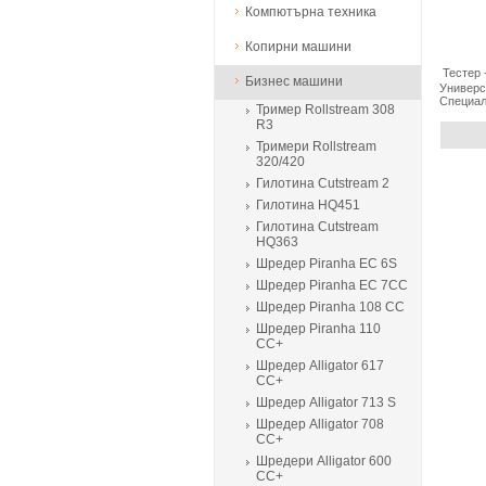
Компютърна техника
Копирни машини
Тестер 
Бизнес машини
Универс
Специал
Тример Rollstream 308
R3
Тримери Rollstream
320/420
Гилотина Cutstream 2
Гилотина HQ451
Гилотина Cutstream
HQ363
Шредер Piranha EC 6S
Шредер Piranha EC 7CC
Шредер Piranha 108 CC
Шредер Piranha 110
CC+
Шредер Alligator 617
CC+
Шредер Alligator 713 S
Шредер Alligator 708
CC+
Шредери Alligator 600
CC+