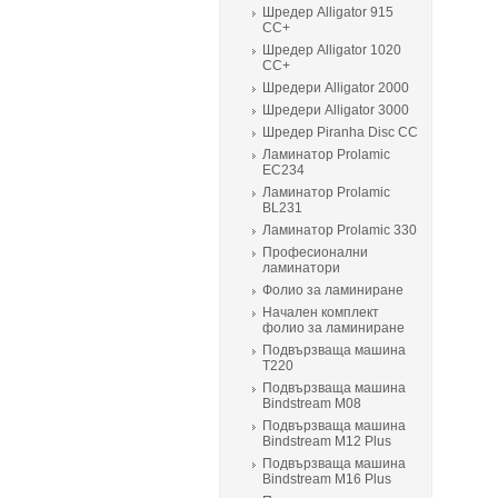
Шредер Alligator 915
CC+
Шредер Alligator 1020
CC+
Шредери Alligator 2000
Шредери Alligator 3000
Шредер Piranha Disc CC
Ламинатор Prolamic
ЕС234
Ламинатор Prolamic
BL231
Ламинатор Prolamic 330
Професионални
ламинатори
Фолио за ламиниране
Начален комплект
фолио за ламиниране
Подвързваща машина
T220
Подвързваща машина
Bindstream M08
Подвързваща машина
Bindstream M12 Plus
Подвързваща машина
Bindstream M16 Plus