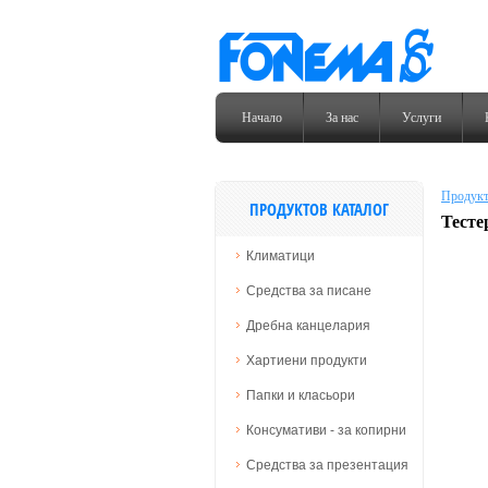
Начало
За нас
Услуги
Продукт
ПРОДУКТОВ КАТАЛОГ
Тесте
Климатици
Средства за писане
Дребна канцелария
Хартиени продукти
Папки и класьори
Консумативи - за копирни
Средства за презентация