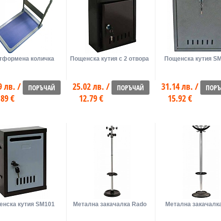
тформена количка
Пощенска кутия с 2 отвора
Пощенска кутия S
9 лв. /
25.02 лв. /
31.14 лв. /
ПОРЪЧАЙ
ПОРЪЧАЙ
ПОР
.89 €
12.79 €
15.92 €
енска кутия SM101
Метална закачалка Rado
Метална закачалка