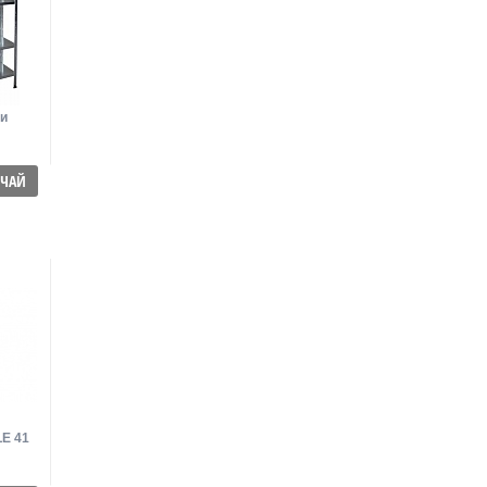
и
ЪЧАЙ
LE 41