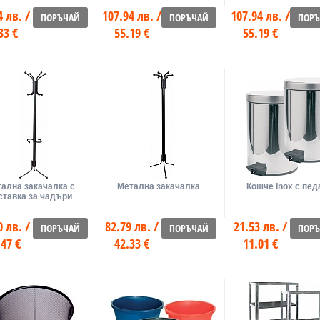
4 лв. /
107.94 лв. /
107.94 лв. /
ПОРЪЧАЙ
ПОРЪЧАЙ
ПОР
33 €
55.19 €
55.19 €
ална закачалка с
Метална закачалка
Кошче Inox с пед
ставка за чадъри
0 лв. /
82.79 лв. /
21.53 лв. /
ПОРЪЧАЙ
ПОРЪЧАЙ
ПОР
.47 €
42.33 €
11.01 €