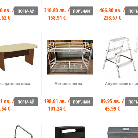
0 лв. /
310.80 лв. /
466.80 лв. /
ПОРЪЧАЙ
ПОРЪЧАЙ
ПОР
.62 €
158.91 €
238.67 €
седателна маса
Метални легла
Алуминиеви стъ
1 лв. /
198.01 лв. /
89.95 лв. /
ПОРЪЧАЙ
ПОРЪЧАЙ
ПОР
.54 €
101.24 €
45.99 €