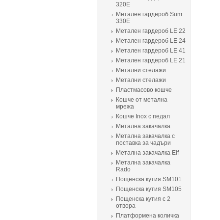
320E
Метален гардероб Sum
330E
Метален гардероб LE 22
Метален гардероб LE 24
Метален гардероб LE 41
Метален гардероб LE 21
Метални стелажи
Метални стелажи
Пластмасово кошче
Кошче от метална
мрежа
Кошче Inox с педал
Метална закачалка
Метална закачалка с
поставка за чадъри
Метална закачалка Elf
Метална закачалка
Rado
Пощенска кутия SM101
Пощенска кутия SM105
Пощенска кутия с 2
отвора
Платформена количка