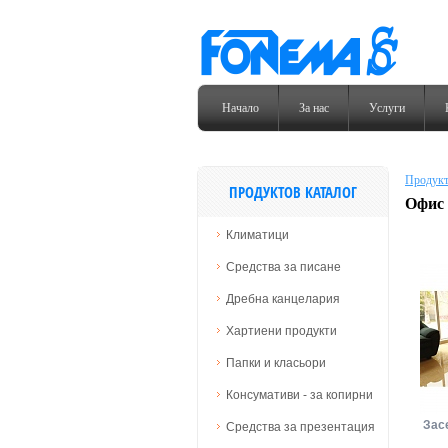
Начало
За нас
Услуги
Продукт
ПРОДУКТОВ КАТАЛОГ
Офис 
Климатици
Средства за писане
Дребна канцелария
Хартиени продукти
Папки и класьори
Консумативи - за копирни
Зас
Средства за презентация