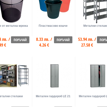
е от метална мрежа
Пластмасово кошче
Метални стелаж
4 лв. /
8.33 лв. /
53.94 лв. /
ПОРЪЧАЙ
ПОРЪЧАЙ
ПОР
49 €
4.26 €
27.58 €
етални стелажи
Метален гардероб LE 21
Метален гардероб 