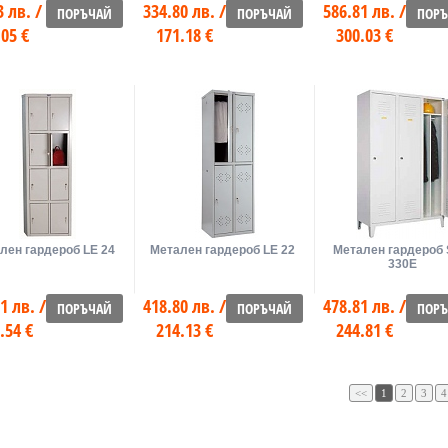
3 лв. /
334.80 лв. /
586.81 лв. /
ПОРЪЧАЙ
ПОРЪЧАЙ
ПОР
.05 €
171.18 €
300.03 €
лен гардероб LE 24
Метален гардероб LE 22
Метален гардероб
330E
1 лв. /
418.80 лв. /
478.81 лв. /
ПОРЪЧАЙ
ПОРЪЧАЙ
ПОР
.54 €
214.13 €
244.81 €
<<
1
2
3
4