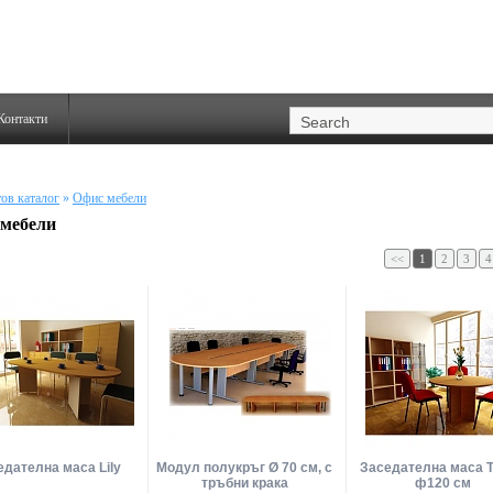
Контакти
ов каталог
»
Офис мебели
мебели
<<
1
2
3
4
едателна маса Lily
Модул полукръг Ø 70 см, с
Заседателна маса Tu
тръбни крака
ф120 см