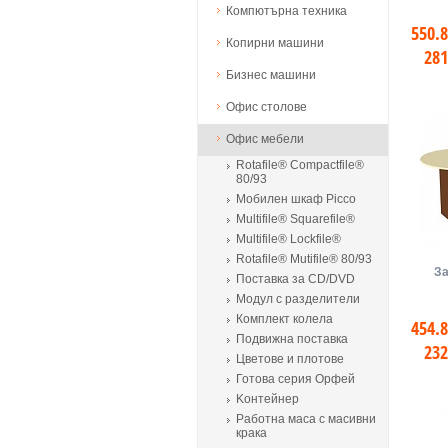
Компютърна техника
550.8
Копирни машини
281
Бизнес машини
Офис столове
Офис мебели
Rotafile® Compactfile®
80/93
Мобилен шкаф Picco
Multifile® Squarefile®
Multifile® Lockfile®
Rotafile® Mutifile® 80/93
За
Поставка за CD/DVD
Модул с разделители
Комплект колела
454.8
Подвижна поставка
232
Цветове и плотове
Готова серия Орфей
Kонтейнер
Работна маса с масивни
крака