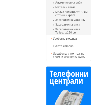
Алуминиеви стълби
Метални легла
Модул полукръг Ø 70 см,
с тръбни крака
Заседателна маса Lily
Заседателна маса
Заседателна маса
Tuiipe, ф120 см
Удобство в офиса
Купете изгодно
Изработка и монтаж на
обемни месингови букви