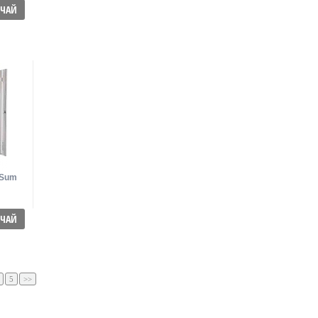
ЪЧАЙ
 Sum
ЪЧАЙ
5
>>