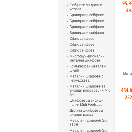
95.9
Сейфове за дома и
49
хотела
Бронирани сейфове
Бронирани сейфове
Бронирани сейфове
Бронирани сейфове
Офис сейфове
Офис сейфове
Офис сейфове
Многофункционални
метални шкафове
Комбиниран метален
шкаф
Мета
Метални шкафове с
чекмеджета
Метални шкафове за
454.8
висящи папки серия Midi
A4
232
Шкафове за висящи
папки Midi Foolscap
Двойни шкафове за
висящи папки
Метален гардероб Sum
310E
Метален гардероб Sum