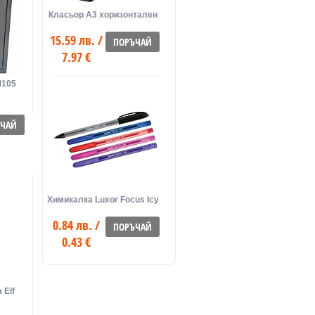
Класьор А3 хоризонтален
15.59 лв. /
ПОРЪЧАЙ
7.97 €
M105
ЪЧАЙ
Химикалка Luxor Focus Icy
0.84 лв. /
ПОРЪЧАЙ
0.43 €
 Elf