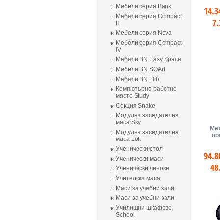
Мебели серия Bank
14.3
Мебели серия Compact
7.
II
Мебели серия Nova
Мебели серия Compact
IV
Мебели BN Easy Space
Мебели BN SQArt
Мебели BN Flib
Компютърно работно
място Study
Секция Snake
Модулна заседателна
маса Sky
Мет
Модулна заседателна
по
маса Loft
Ученически стол
94.8
Ученически маси
48
Ученически чинове
Учителска маса
Маси за учебни зали
Маси за учебни зали
Училищни шкафове
School