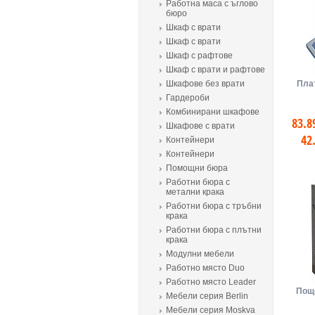
Работна маса с ъглово
бюро
Шкаф с врати
Шкаф с врати
Шкаф с рафтове
Шкаф с врати и рафтове
Шкафове без врати
Пла
Гардероби
Комбинирани шкафове
83.8
Шкафове с врати
42
Контейнери
Контейнери
Помощни бюра
Работни бюра с
метални крака
Работни бюра с тръбни
крака
Работни бюра с плътни
крака
Модулни мебели
Работно място Duo
Работно място Leader
Пощ
Мебели серия Berlin
Мебели серия Moskva