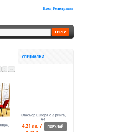
Вход
|
Регистрация
СПЕЦИАЛНИ
5
>>
Класьор Europa с 2 ринга,
А4
4.21 лв. /
iipe,
ПОРЪЧАЙ