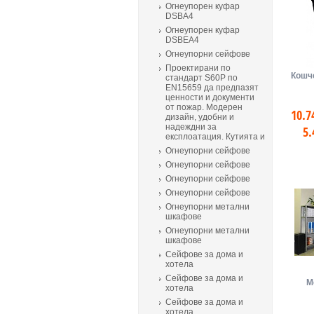
Огнеупорен куфар
DSBA4
Огнеупорен куфар
DSBEA4
Огнеупорни сейфове
Проектирани по
Кошч
стандарт S60P по
EN15659 да предпазят
ценности и документи
от пожар. Модерен
10.7
дизайн, удобни и
надеждни за
5.
експлоатация. Кутията и
Огнеупорни сейфове
Огнеупорни сейфове
Огнеупорни сейфове
Огнеупорни сейфове
Огнеупорни метални
шкафове
Огнеупорни метални
шкафове
Сейфове за дома и
хотела
Сейфове за дома и
М
хотела
Сейфове за дома и
хотела