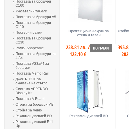
Поставка за брошури
С160
Указателни табели
Поставка за брошури A5
Поставка за брошури
С110
Прожекционен екран за
Стойка
Постерни рамки
стена и таван
Поставка за брошури
С230
238.81 лв. /
395.8
ПОРЪЧАЙ
Рамки Snapframe
122.10 €
202
Поставка за брошури за
4 А4
Поставка VS3xA4 за
брошури
Поставка Memo Rail
Джоб NH210 за
окачване на стъкло
Система APPENDO
Display Kit
Поставка A-Board
Стойка за брошури МВ
Стойка за меню
Рекламен дисплей BD
Рекламен дисплей BD
С
Рекламен дисплей Roll
Up