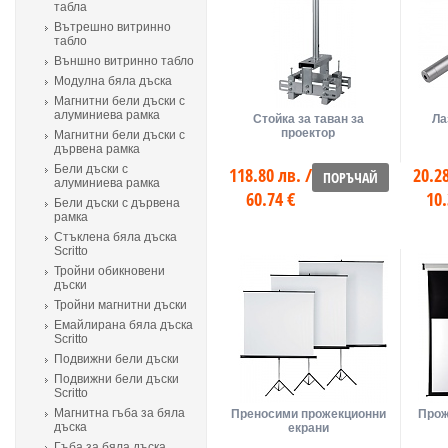
табла
Вътрешно витринно
табло
Външно витринно табло
Модулна бяла дъска
Магнитни бели дъски с
алуминиева рамка
Стойка за таван за
Ла
проектор
Магнитни бели дъски с
дървена рамка
Бели дъски с
118.80 лв. /
20.28
ПОРЪЧАЙ
алуминиева рамка
60.74 €
10.
Бели дъски с дървена
рамка
Стъклена бяла дъска
Scritto
Тройни обикновени
дъски
Тройни магнитни дъски
Емайлирана бяла дъска
Scritto
Подвижни бели дъски
Подвижни бeли дъски
Scritto
Магнитна гъба за бяла
Преносими прожекционни
Прож
дъска
екрани
Гъба за бяла дъска