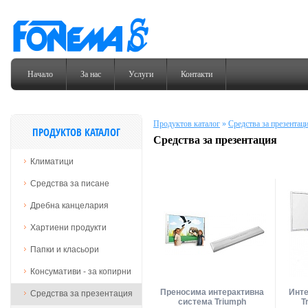
Начало
За нас
Услуги
Контакти
Продуктов каталог
»
Средства за презентац
ПРОДУКТОВ КАТАЛОГ
Средства за презентация
Климатици
Средства за писане
Дребна канцелария
Хартиени продукти
Папки и класьори
Консумативи - за копирни
Преносима интерактивна
Инте
Средства за презентация
система Triumph
T