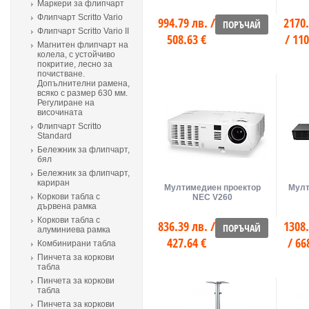
Маркери за флипчарт
Флипчарт Scritto Vario
994.79 лв. /
2170.
ПОРЪЧАЙ
Флипчарт Scritto Vario II
508.63 €
/ 110
Магнитен флипчарт на
колела, с устойчиво
покритие, лесно за
почистване.
Допълнителни рамена,
всяко с размер 630 мм.
Регулиране на
височината
Флипчарт Scritto
Standard
Бележник за флипчарт,
бял
Бележник за флипчарт,
кариран
Мултимедиен проектор
Мулт
Коркови табла с
NEC V260
дървена рамка
Коркови табла с
836.39 лв. /
1308.
ПОРЪЧАЙ
алуминиева рамка
427.64 €
/ 66
Комбинирани табла
Пинчета за коркови
табла
Пинчета за коркови
табла
Пинчета за коркови