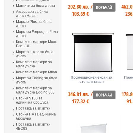
202.80 лв. /
462.0
Магнити за бяла дъска
ПОРЪЧАЙ
Аксесоари за бяла
103.69 €
236
дъска Hatas
Маркер Plus, за бяла
дъска
Маркери Forpus, за бяла
дъска
Комплект маркери Maxx
Eco 110
Маркер Luxor, за бяла
дъска
Комплект маркери за
бяла дъска
Комплект маркери Milan
Прожекционен екран за
Прож
Маркери Edding за бяла
стена и таван
дъска
Комплект маркери за
бяла дъска Edding 360
346.81 лв. /
178.8
ПОРЪЧАЙ
Стойка V150 за
177.32 €
91.
единична брошура
Поставка за визитки
Стойка ITA за единична
брошура
Поставка за визитки
4ВС93