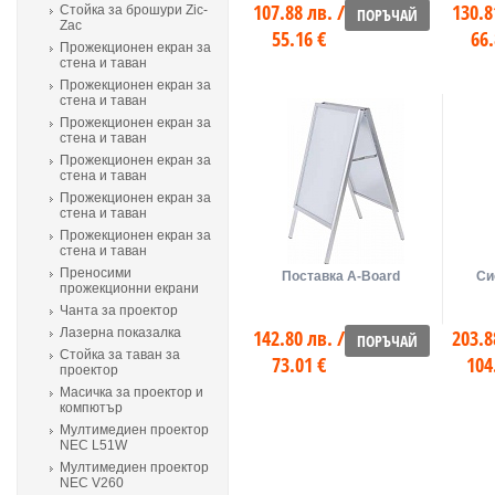
107.88 лв. /
130.8
Стойка за брошури Zic-
ПОРЪЧАЙ
Zac
55.16 €
66.
Прожекционен екран за
стена и таван
Прожекционен екран за
стена и таван
Прожекционен екран за
стена и таван
Прожекционен екран за
стена и таван
Прожекционен екран за
стена и таван
Прожекционен екран за
стена и таван
Преносими
Поставка A-Board
Си
прожекционни екрани
Чанта за проектор
Лазерна показалка
142.80 лв. /
203.8
ПОРЪЧАЙ
Стойка за таван за
73.01 €
104
проектор
Масичка за проектор и
компютър
Мултимедиен проектор
NEC L51W
Мултимедиен проектор
NEC V260