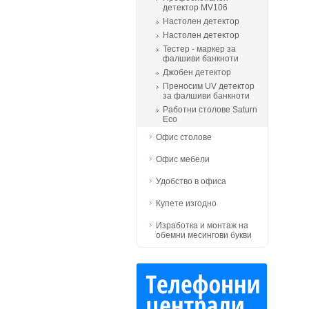
детектор MV106
Настолен детектор
Настолен детектор
Тестер - маркер за
фалшиви банкноти
Джобен детектор
Преносим UV детектор
за фалшиви банкноти
Работни столове Saturn
Eco
Офис столове
Офис мебели
Удобство в офиса
Купете изгодно
Изработка и монтаж на
обемни месингови букви