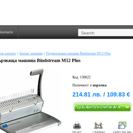
Контакти
ов каталог
»
Бизнес машини
»
Подвързваща машина Bindstream M12 Plus
рзваща машина Bindstream M12 Plus
Код: 130622
Наличност:
с поръчка
214.81 лв. / 109.83 €