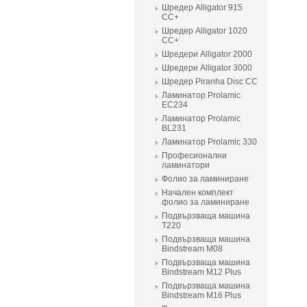
Шредер Alligator 915
CC+
Шредер Alligator 1020
CC+
Шредери Alligator 2000
Шредери Alligator 3000
Шредер Piranha Disc CC
Ламинатор Prolamic
ЕС234
Ламинатор Prolamic
BL231
Ламинатор Prolamic 330
Професионални
ламинатори
Фолио за ламиниране
Начален комплект
фолио за ламиниране
Подвързваща машина
T220
Подвързваща машина
Bindstream M08
Подвързваща машина
Bindstream M12 Plus
Подвързваща машина
Bindstream M16 Plus