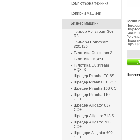
Компютърна техника
Копирни машини
Машина 
Бизнес машини
Перфори
Подвърз
Тример Rollstream 308
Селекто
R3
Регулир
Подаван
Тримери Rollstream
Гаранци
320/420
Гилотина Cutstream 2
Гилотина HQ451
Д
Гилотина Cutstream
HQ363
Посетит
Шредер Piranha EC 6S
Шредер Piranha EC 7CC
Шредер Piranha 108 CC
Шредер Piranha 110
CC+
Шредер Alligator 617
CC+
Шредер Alligator 713 S
Шредер Alligator 708
CC+
Шредери Alligator 600
CC+