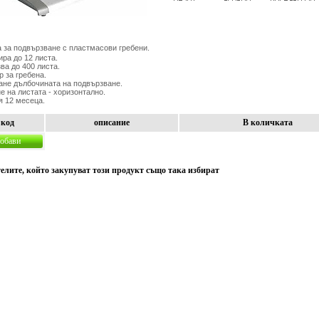
за подвързване с пластмасови гребени.
ра до 12 листа.
ва до 400 листа.
р за гребена.
ане дълбочината на подвързване.
е на листата - хоризонтално.
я 12 месеца.
код
описание
В количката
обави
елите, който закупуват този продукт също така избират