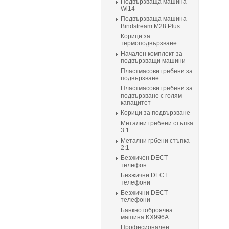
Подвързваща машина
Wi14
Подвързваща машина
Bindstream M28 Plus
Корици за
термоподвързване
Начален комплект за
подвързващи машини
Пластмасови гребени за
подвързване
Пластмасови гребени за
подвързване с голям
капацитет
Корици за подвързване
Метални гребени стъпка
3:1
Метални грбени стъпка
2:1
Безжичен DECT
телефон
Безжични DECT
телефони
Безжични DECT
телефони
Банкнотоброячна
машина KX996A
Професионален