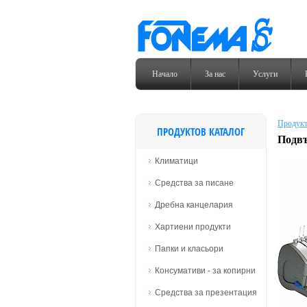
Начало
За нас
Услуги
Продукт
ПРОДУКТОВ КАТАЛОГ
Подвъ
Климатици
Средства за писане
Дребна канцелария
Хартиени продукти
Папки и класьори
Консумативи - за копирни
Средства за презентация