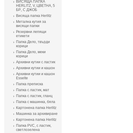
ВИСЯЩА ПАПКА
HERLITZ, V, ЦВЕТНА, 5
БР., С ДЖОБ
Висяща папка Herlitz
Метална кутия за
висящи папки
Резервни лепящи
етикети
Папка Дело, твърди
корици
Папка Дело, меки
корици
Архивни кутии с ластик
Архивни кутии и кашон
Архивни кутии и кашон
Еsselte
Папка преписка
Папка с ластик, мат
Папка с ластик, гланц
Папка с машинка, бяла
Картонена папка Herlitz
Машинка за архивиране
Картонена папка Herlitz
Папка PVC, с ластик,
светлозелена