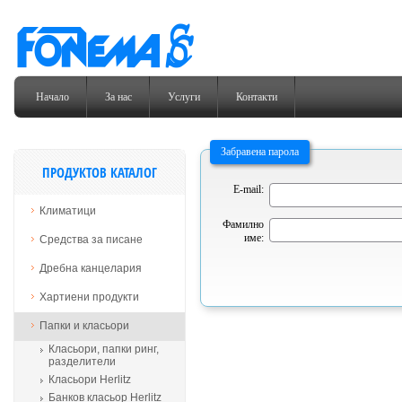
Начало
За нас
Услуги
Контакти
Забравена парола
ПРОДУКТОВ КАТАЛОГ
E-mail:
Климатици
Фамилно
име:
Средства за писане
Дребна канцелария
Хартиени продукти
Папки и класьори
Класьори, папки ринг,
разделители
Класьори Herlitz
Банков класьор Herlitz