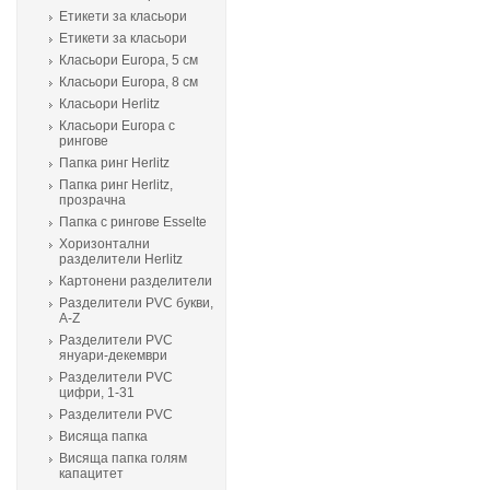
Етикети за класьори
Етикети за класьори
Класьори Europa, 5 см
Класьори Europa, 8 см
Класьори Herlitz
Класьори Europa с
рингове
Папка ринг Herlitz
Папка ринг Herlitz,
прозрачна
Папка с рингове Esselte
Хоризонтални
разделители Herlitz
Картонени разделители
Разделители PVC букви,
A-Z
Разделители PVC
януари-декември
Разделители PVC
цифри, 1-31
Разделители PVC
Висяща папка
Висяща папка голям
капацитет