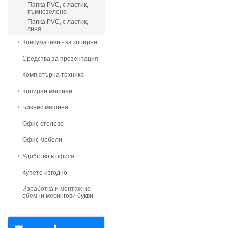
Папка PVC, с ластик,
тъмнозелена
Папка PVC, с ластик,
синя
Консумативи - за копирни
Средства за презентация
Компютърна техника
Копирни машини
Бизнес машини
Офис столове
Офис мебели
Удобство в офиса
Купете изгодно
Изработка и монтаж на
обемни месингови букви