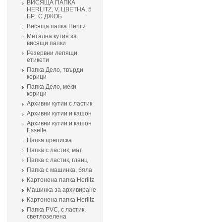
ВИСЯЩА ПАПКА
HERLITZ, V, ЦВЕТНА, 5
БР., С ДЖОБ
Висяща папка Herlitz
Метална кутия за
висящи папки
Резервни лепящи
етикети
Папка Дело, твърди
корици
Папка Дело, меки
корици
Архивни кутии с ластик
Архивни кутии и кашон
Архивни кутии и кашон
Еsselte
Папка преписка
Папка с ластик, мат
Папка с ластик, гланц
Папка с машинка, бяла
Картонена папка Herlitz
Машинка за архивиране
Картонена папка Herlitz
Папка PVC, с ластик,
светлозелена