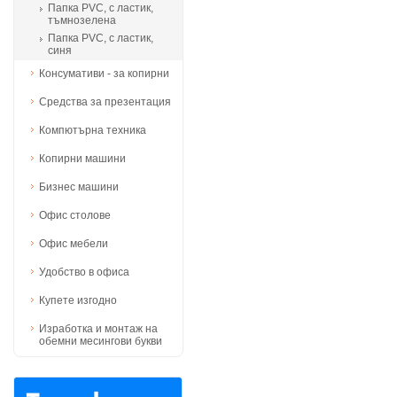
Папка PVC, с ластик,
тъмнозелена
Папка PVC, с ластик,
синя
Консумативи - за копирни
Средства за презентация
Компютърна техника
Копирни машини
Бизнес машини
Офис столове
Офис мебели
Удобство в офиса
Купете изгодно
Изработка и монтаж на
обемни месингови букви