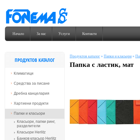
Начало
За нас
Услуги
Контакти
Продуктов каталог
»
Папки и класьори
»
Па
ПРОДУКТОВ КАТАЛОГ
Папка с ластик, мат
Климатици
Средства за писане
Дребна канцелария
Хартиени продукти
Папки и класьори
Класьори, папки ринг,
разделители
Класьори Herlitz
Банков класьор Herlitz