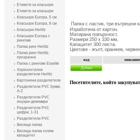
Етикети за класьори
Етикети за класьори
Класьори Europa, 5 см
Класьори Europa, 8 см
Папка с ластик, три вътрешни к
Изработена от картон.
Класьори Herlitz
Матирана повърхност.
Класьори Europa с
Размери 250 х 330 мм.
рингове
Капацитет 300 листа.
Папка ринг Herlitz
Цветове - жълт, оранжев, червен
Папка ринг Herlitz,
прозрачна
код
описание
Папка с рингове Esselte
Добави
Хоризонтални
разделители Herlitz
Картонени разделители
Посетителите, който закупуват
Разделители PVC букви,
A-Z
Разделители PVC
януари-декември
Разделители PVC
цифри, 1-31
Разделители PVC
Висяща папка
Висяща папка голям
капацитет