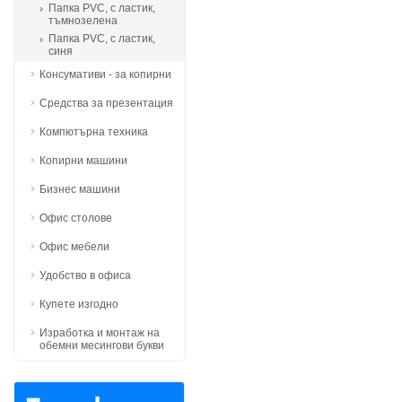
Папка PVC, с ластик,
тъмнозелена
Папка PVC, с ластик,
синя
Консумативи - за копирни
Средства за презентация
Компютърна техника
Копирни машини
Бизнес машини
Офис столове
Офис мебели
Удобство в офиса
Купете изгодно
Изработка и монтаж на
обемни месингови букви