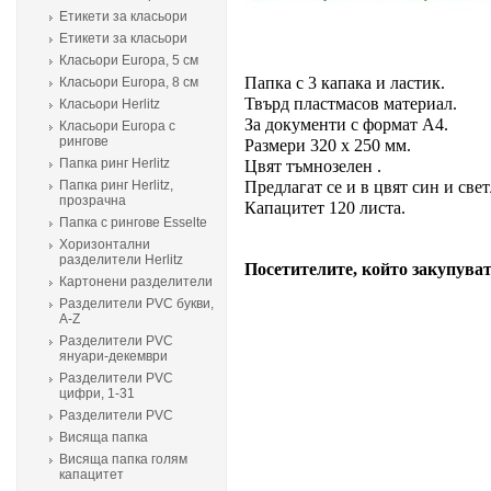
Етикети за класьори
Етикети за класьори
Класьори Europa, 5 см
Папка с 3 капака и ластик.
Класьори Europa, 8 см
Твърд пластмасов материал.
Класьори Herlitz
За документи с формат А4.
Класьори Europa с
рингове
Размери 320 х 250 мм.
Папка ринг Herlitz
Цвят тъмнозелен .
Папка ринг Herlitz,
Предлагат се и в цвят син и свет
прозрачна
Капацитет 120 листа.
Папка с рингове Esselte
Хоризонтални
разделители Herlitz
Посетителите, който закупуват
Картонени разделители
Разделители PVC букви,
A-Z
Разделители PVC
януари-декември
Разделители PVC
цифри, 1-31
Разделители PVC
Висяща папка
Висяща папка голям
капацитет