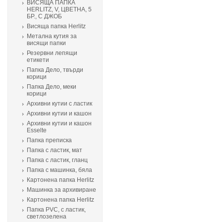
ВИСЯЩА ПАПКА
HERLITZ, V, ЦВЕТНА, 5
БР., С ДЖОБ
Висяща папка Herlitz
Метална кутия за
висящи папки
Резервни лепящи
етикети
Папка Дело, твърди
корици
Папка Дело, меки
корици
Архивни кутии с ластик
Архивни кутии и кашон
Архивни кутии и кашон
Еsselte
Папка преписка
Папка с ластик, мат
Папка с ластик, гланц
Папка с машинка, бяла
Картонена папка Herlitz
Машинка за архивиране
Картонена папка Herlitz
Папка PVC, с ластик,
светлозелена