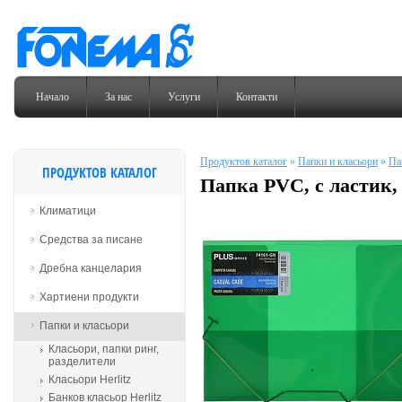
Начало
За нас
Услуги
Контакти
Продуктов каталог
»
Папки и класьори
»
Па
ПРОДУКТОВ КАТАЛОГ
Папка PVC, с ластик,
Климатици
Средства за писане
Дребна канцелария
Хартиени продукти
Папки и класьори
Класьори, папки ринг,
разделители
Класьори Herlitz
Банков класьор Herlitz