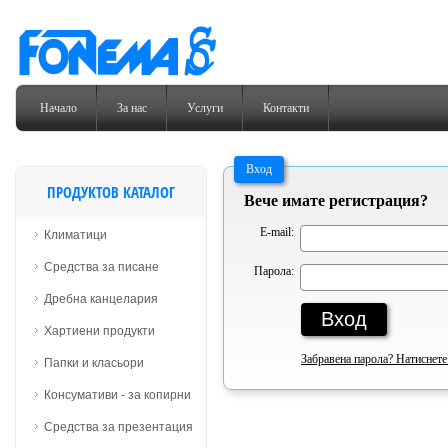
Начало
За нас
Услуги
Контакти
Вход
ПРОДУКТОВ КАТАЛОГ
Вече имате регистрация?
E-mail:
Климатици
Средства за писане
Парола:
Дребна канцелария
Хартиени продукти
Забравена парола? Натиснете
Папки и класьори
Консумативи - за копирни
Средства за презентация