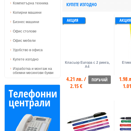
Компютърна техника
КУПЕТЕ ИЗГОДНО
Копирни машини
ласьор
Бизнес машини
хоризонтален
Офис столове
ьор формат А3 Herlitz
Офис мебели
.59 лв. /
Удобство в офиса
97 €
Купете изгодно
Класьор Europa с 2 ринга,
Етик
А4
Изработка и монтаж на
обемни месингови букви
4.21 лв. /
1.98 л
ПОРЪЧАЙ
2.15 €
1.01