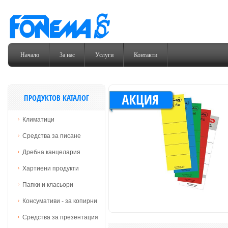
Начало
За нас
Услуги
Контакти
ласьор
ПРОДУКТОВ КАТАЛОГ
pa с 2 ринга, А4
Климатици
ор Leitz с уникален
низъм за отваряне на
Средства за писане
нката на 180 °.
21 лв. /
Дребна канцелария
15 €
Хартиени продукти
Папки и класьори
Консумативи - за копирни
Средства за презентация